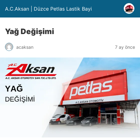
A.C.Aksan | Düzce Petlas Lastik Bayi
Yağ Değişimi
acaksan
7 ay önce