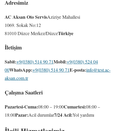
Adresimiz
AC Aksan Oto Servis
Aziziye Mahallesi
1069. Sokak No:12
Türkiye
81010 Düzce Merkez/Düzce
İletişim
Sabit:
Mobil:
+9(0380) 514 90 71
+9(0380) 524 04
WhatsApp:
E-posta:
00
+9(0380) 514 90 71
info@test.ac-
aksan.com.tr
Çalışma Saatleri
Pazartesi-Cuma:
Cumartesi:
08:00 – 19:00
08:00 –
Pazar:
7/24 Acil:
18:00
Acil durumlar
Yol yardımı
İlgili Hizmetlerimiz