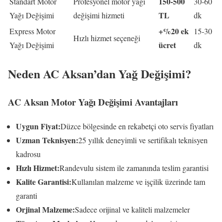
150-500
Standart Motor
Profesyonel motor yağı
30-60
TL
Yağı Değişimi
değişimi hizmeti
dk
+%20 ek
Express Motor
15-30
Hızlı hizmet seçeneği
ücret
Yağı Değişimi
dk
Neden AC Aksan’dan Yağ Değişimi?
AC Aksan Motor Yağı Değişimi Avantajları
Uygun Fiyat:
Düzce bölgesinde en rekabetçi oto servis fiyatları
Uzman Teknisyen:
25 yıllık deneyimli ve sertifikalı teknisyen
kadrosu
Hızlı Hizmet:
Randevulu sistem ile zamanında teslim garantisi
Kalite Garantisi:
Kullanılan malzeme ve işçilik üzerinde tam
garanti
Orjinal Malzeme:
Sadece orijinal ve kaliteli malzemeler